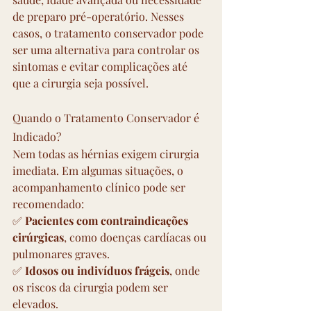
de preparo pré-operatório. Nesses 
casos, o tratamento conservador pode 
ser uma alternativa para controlar os 
sintomas e evitar complicações até 
que a cirurgia seja possível.
Quando o Tratamento Conservador é 
Indicado?
Nem todas as hérnias exigem cirurgia 
imediata. Em algumas situações, o 
acompanhamento clínico pode ser 
recomendado:
✅ 
Pacientes com contraindicações 
cirúrgicas
, como doenças cardíacas ou 
pulmonares graves. 
✅ 
Idosos ou indivíduos frágeis
, onde 
os riscos da cirurgia podem ser 
elevados. 