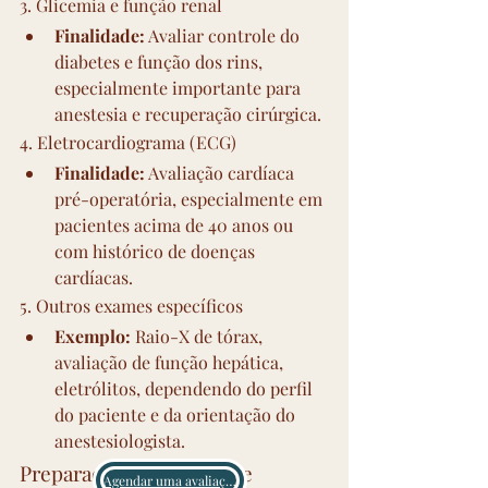
3. Glicemia e função renal
Finalidade:
 Avaliar controle do 
diabetes e função dos rins, 
especialmente importante para 
anestesia e recuperação cirúrgica.
4. Eletrocardiograma (ECG)
Finalidade:
 Avaliação cardíaca 
pré-operatória, especialmente em 
pacientes acima de 40 anos ou 
com histórico de doenças 
cardíacas.
5. Outros exames específicos
Exemplo:
 Raio-X de tórax, 
avaliação de função hepática, 
eletrólitos, dependendo do perfil 
do paciente e da orientação do 
anestesiologista.
Preparação dos exames e 
Agendar uma avaliação