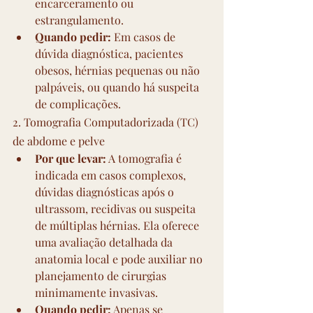
encarceramento ou 
estrangulamento.
Quando pedir:
 Em casos de 
dúvida diagnóstica, pacientes 
obesos, hérnias pequenas ou não 
palpáveis, ou quando há suspeita 
de complicações.
2. Tomografia Computadorizada (TC) 
de abdome e pelve
Por que levar:
 A tomografia é 
indicada em casos complexos, 
dúvidas diagnósticas após o 
ultrassom, recidivas ou suspeita 
de múltiplas hérnias. Ela oferece 
uma avaliação detalhada da 
anatomia local e pode auxiliar no 
planejamento de cirurgias 
minimamente invasivas.
Quando pedir:
 Apenas se 