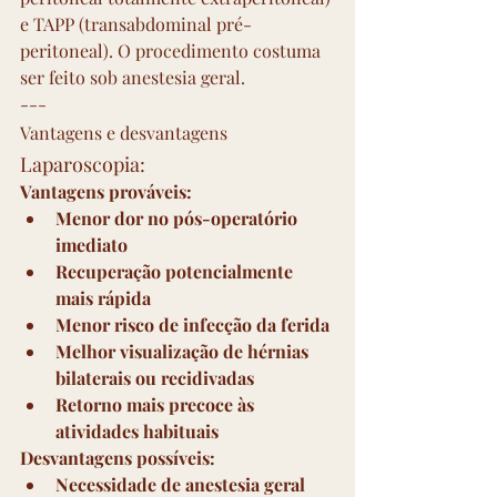
e TAPP (transabdominal pré-
peritoneal). O procedimento costuma 
ser feito sob anestesia geral.
---
Vantagens e desvantagens
Laparoscopia:
Vantagens prováveis:
Menor dor no pós-operatório 
imediato
Recuperação potencialmente 
mais rápida
Menor risco de infecção da ferida
Melhor visualização de hérnias 
bilaterais ou recidivadas
Retorno mais precoce às 
atividades habituais
Desvantagens possíveis:
Necessidade de anestesia geral