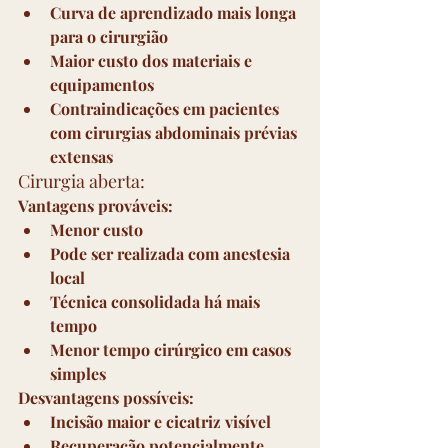
Curva de aprendizado mais longa 
para o cirurgião
Maior custo dos materiais e 
equipamentos
Contraindicações em pacientes 
com cirurgias abdominais prévias 
extensas
Cirurgia aberta:
Vantagens prováveis:
Menor custo
Pode ser realizada com anestesia 
local
Técnica consolidada há mais 
tempo
Menor tempo cirúrgico em casos 
simples
Desvantagens possíveis:
Incisão maior e cicatriz visível
Recuperação potencialmente 