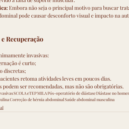
vido à falta de suporte muscular.
ica:
 Embora não seja o principal motivo para buscar tra
ominal pode causar desconforto visual e impacto na aut
 e Recuperação
nimamente invasivas:
ernação é curto;
o discretas;
acientes retoma atividades leves em poucos dias.
as podem ser recomendadas, mas não são obrigatórias.
vasivas
SCOLA
eTEP
MILA
Pós-operatório de diástase
Diástase no home
culina
Correção de hérnia abdominal
Saúde abdominal masculina
al