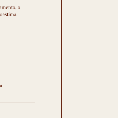
tamento, o 
oestima.
m