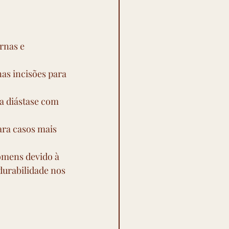
rnas e 
nas incisões para 
a diástase com 
ra casos mais 
omens devido à 
urabilidade nos 