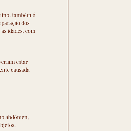
nino, também é 
eparação dos 
as idades, com 
eriam estar 
ente causada 
 no abdômen, 
bjetos.