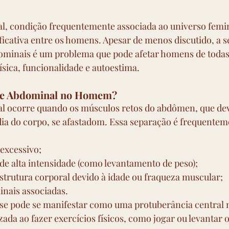
al, condição frequentemente associada ao universo femi
ficativa entre os homens. Apesar de menos discutido, a s
ominais é um problema que pode afetar homens de todas 
ísica, funcionalidade e autoestima.
ase Abdominal no Homem?
al ocorre quando os músculos retos do abdômen, que dev
ia do corpo, se afastadom. Essa separação é frequentem
excessivo;
 de alta intensidade (como levantamento de peso);
strutura corporal devido à idade ou fraqueza muscular;
nais associadas.
se pode se manifestar como uma protuberância central
ada ao fazer exercícios físicos, como jogar ou levantar o