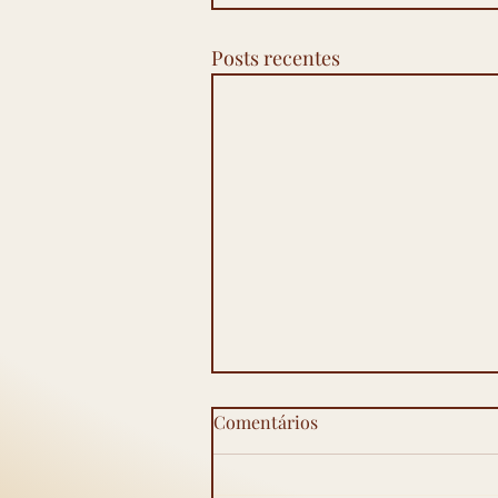
Posts recentes
Especialista em hérnia
Comentários
inguinal na Serra-ES:
técnicas minimamente
Especialista em hérnia inguinal
invasivas