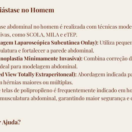
Diástase no Homem
tase abdominal no homem é realizada com técnicas mode
ivas, como SCOLA, MILA e eTEP.
gem Laparoscópica Subcutânea Onlay):
 Utiliza peque
ulatura e fortalecer a parede abdominal.
oplastia Minimamente Invasiva):
 Combina correção d
 ideal para modelagem abdominal.
 View Totally Extraperitoneal):
 Abordagem indicada pa
 hérnias maiores ou múltiplas.
e telas de polipropileno é frequentemente indicado em h
 musculatura abdominal, garantindo maior segurança e d
 Ajuda?