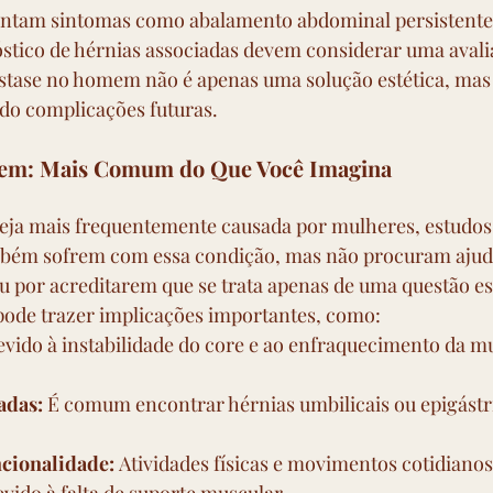
tam sintomas como abalamento abdominal persistente,
stico de hérnias associadas devem considerar uma avali
ástase no homem não é apenas uma solução estética, ma
do complicações futuras.
em: Mais Comum do Que Você Imagina
seja mais frequentemente causada por mulheres, estudo
bém sofrem com essa condição, mas não procuram ajud
por acreditarem que se trata apenas de uma questão est
 pode trazer implicações importantes, como:
evido à instabilidade do core e ao enfraquecimento da m
adas:
 É comum encontrar hérnias umbilicais ou epigást
cionalidade:
 Atividades físicas e movimentos cotidiano