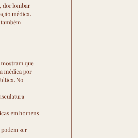
 dor lombar 
ação médica. 
s também 
s mostram que 
a médica por 
ética. No 
usculatura 
ricas em homens 
s podem ser 