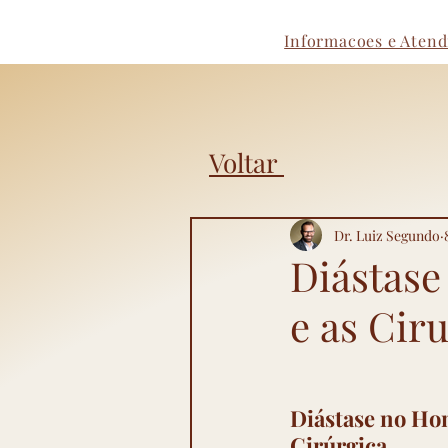
Informacoes e Aten
Voltar
Dr. Luiz Segundo
Diástas
e as Cir
Diástase no Ho
Cirúrgica