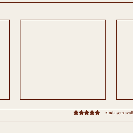
Precisa de ultrassom para
Pos
Avaliado com 0 de 5 estre
Ainda sem aval
confirmar hérnia inguinal?
cir
Precisa de ultrassom para
Poss