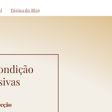
l
Página do Blog
ondição
sivas
eção 