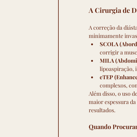
A Cirurgia de 
A correção da diás
minimamente invas
SCOLA (Aborda
corrigir a musc
MILA (Abdomin
lipoaspiração,
eTEP (Enhanced
complexos, com
Além disso, o uso d
maior espessura da
resultados.
Quando Procurar