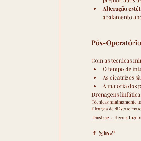
prejudicados de
Alteração estét
abalamento abd
Pós-Operatório
Com as técnicas mi
O tempo de int
As cicatrizes sã
A maioria dos p
Drenagens linfátic
Técnicas minimamente in
Cirurgia de diástase mas
Diástase
Hérnia Inguin