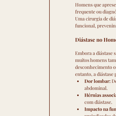
Homens que apresen
frequente ou diagnó
Uma cirurgia de di
funcional, prevenin
Diástase no Hom
Embora a diástase 
muitos homens tam
desconhecimento ou 
entanto, a diástase
Dor lombar:
 D
abdominal.
Hérnias associ
com diástase.
Impacto na fun