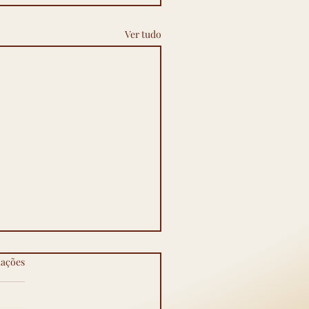
Ver tudo
so viajar logo depois da
las.
iações
urgia? checklist
o viajar logo depois da