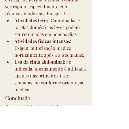
ser rápido, especialmente com 
técnicas modernas. Em geral:
Atividades leves
: Caminhadas e 
tarefas domésticas leves podem 
ser retomadas em poucos dias.
Atividades físicas intensas
: 
Exigem autorização médica, 
normalmente após 4 a 6 semanas.
Uso da cinta abdominal
: Se 
indicada, normalmente é utilizada 
apenas nas primeiras 1 a 2 
semanas, ou conforme orientação 
médica.
Conclusão
O uso da 
cinta abdominal após 
cirurgia de hérnia inguinal
 não é uma 
exigência para todos os pacientes. Ela 
pode ser útil em situações específicas, 
Agendar uma avaliação