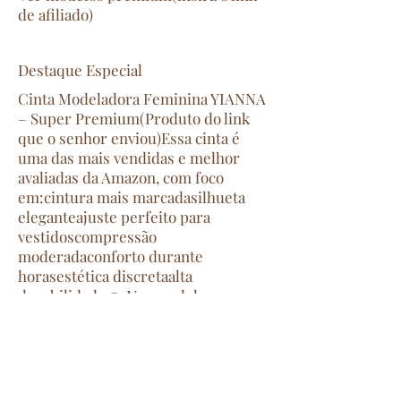
de afiliado)
Destaque Especial
Cinta Modeladora Feminina YIANNA
– Super Premium(Produto do link
que o senhor enviou)Essa cinta é
uma das mais vendidas e melhor
avaliadas da Amazon, com foco
em:cintura mais marcadasilhueta
eleganteajuste perfeito para
vestidoscompressão
moderadaconforto durante
horasestética discretaalta
durabilidade👉 Ver modelo
recomendado(insira o link do
produto no botão)
Quando usar a cinta modeladora?