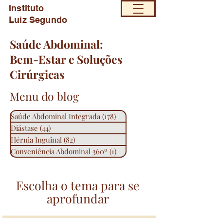
Instituto
Luiz Segundo
Saúde Abdominal:
Bem-Estar e Soluções
Cirúrgicas
Menu do blog
Saúde Abdominal Integrada
(178)
178 posts
Diástase
(44)
44 posts
Hérnia Inguinal
(82)
82 posts
Conveniência Abdominal 360º
(1)
1 post
Escolha o tema para se
aprofundar