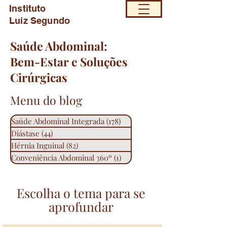
Instituto
Luiz Segundo
Saúde Abdominal:
Bem-Estar e Soluções
Cirúrgicas
Menu do blog
Saúde Abdominal Integrada
(178)
178 posts
Diástase
(44)
44 posts
Hérnia Inguinal
(82)
82 posts
Conveniência Abdominal 360º
(1)
1 post
Escolha o tema para se
aprofundar